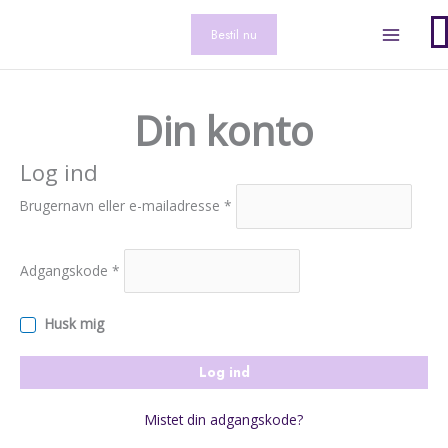
Gå
Påkrævet
Påkrævet
Påkrævet
Påkrævet
0
til
Bestil nu
indholdet
Din konto
Log ind
Brugernavn eller e-mailadresse
*
Adgangskode
*
Husk mig
Log ind
Mistet din adgangskode?